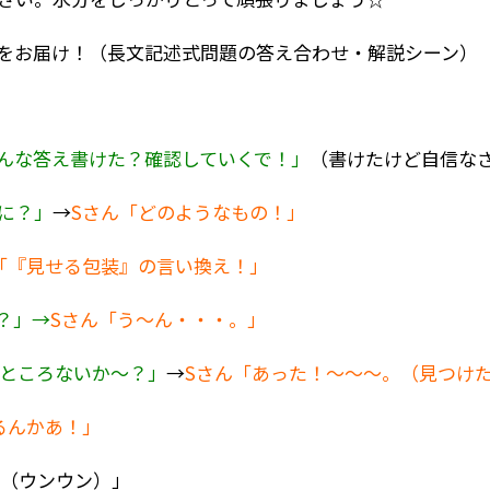
をお届け！（長文記述式問題の答え合わせ・解説シーン）
んな答え書けた？確認していくで！」
（書けたけど自信な
に？」
→
Sさん
「どのようなもの！」
「『見せる包装』の言い換え！」
？」→
Sさん
「う～ん・・・。」
るところないか～？」
→
Sさん
「あった！～～～。（見つけ
るんかあ！」
-)（ウンウン）」